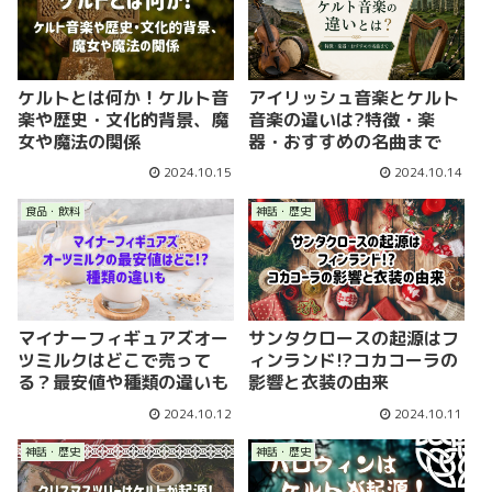
ケルトとは何か！ケルト音
アイリッシュ音楽とケルト
楽や歴史・文化的背景、魔
音楽の違いは?特徴・楽
女や魔法の関係
器・おすすめの名曲まで
2024.10.15
2024.10.14
食品・飲料
神話・歴史
マイナーフィギュアズオー
サンタクロースの起源はフ
ツミルクはどこで売って
ィンランド!?コカコーラの
る？最安値や種類の違いも
影響と衣装の由来
2024.10.12
2024.10.11
神話・歴史
神話・歴史