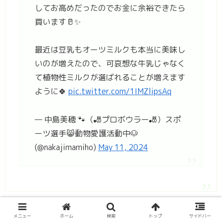
してお高めだったのでお金に余裕できたら
買います🥛✨
最近は豆乳もオーツミルクも本当に美味し
いのが増えたので、可哀想な牛乳じゃなく
て植物性ミルクが選ばれることが増えます
ように🍀
pic.twitter.com/1IMZlipsAq
— 中島美穂 🐾（🎳プロボウラー🎳）スポ
ーツ選手😸動物愛護活動中🐶
(@nakajimamiho)
May 11, 2024
メニュー
ホーム
検索
トップ
サイドバー