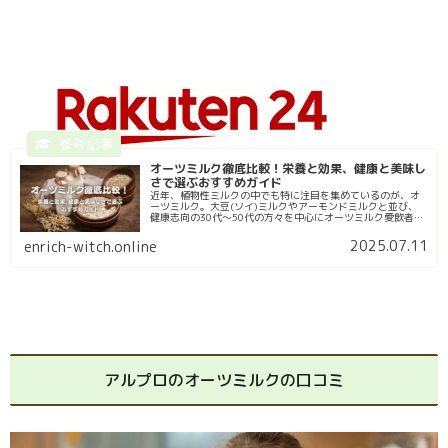
オーツミルク徹底比較！栄養と効果、健康と美味し
さで選ぶおすすめガイド
近年、植物性ミルクの中でも特に注目を集めているのが、オ
ーツミルク。大豆(ソイ)ミルクやアーモンドミルクと並び、
健康志向の30代〜50代の方々を中心にオーツミルク愛飲者が
急増しています。オーツミルクは、オーツ麦（燕麦）を水に
浸し、砕いて濾過し...
2025.07.11
enrich-witch.online
アルプロのオーツミルクの口コミ