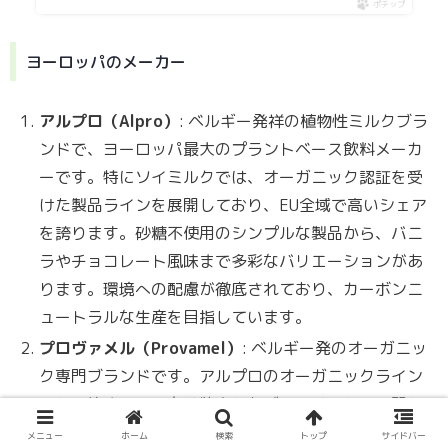
ポチップ
ヨーロッパのメーカー
アルプロ（Alpro）
: ベルギー発祥の植物性ミルクブラ
ンドで、ヨーロッパ最大のプラントベース飲料メーカ
ーです。特にソイミルクでは、オーガニック認証を受
けた製品ラインを展開しており、EU全域で高いシェア
を誇ります。砂糖不使用のシンプルな製品から、バニ
ラやチョコレート風味まで多彩なバリエーションがあ
ります。環境への配慮が徹底されており、カーボンニ
ュートラルな生産を目指しています。
プロヴァメル（Provamel）
: ベルギー発のオーガニッ
ク専門ブランドです。アルプロのオーガニックライン
として始まり、現在は独立したブランドとして展開し
ています。EU有機認証はもちろん、バイオダイナミッ
メニュー
ホーム
検索
トップ
サイドバー