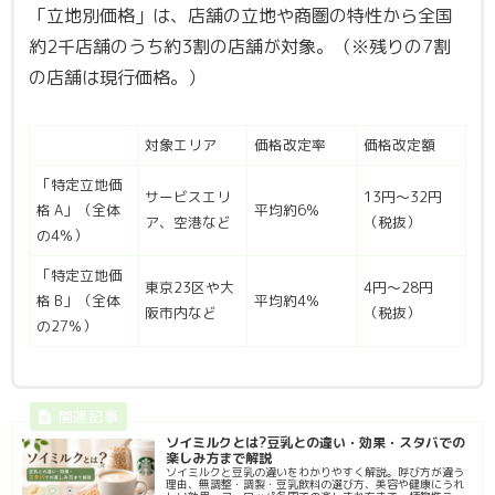
「立地別価格」は、店舗の立地や商圏の特性から全国
約2千店舗のうち約3割の店舗が対象。（※残りの7割
の店舗は現行価格。）
対象エリア
価格改定率
価格改定額
「特定立地価
サービスエリ
13円～32円
格 A」（全体
平均約6％
ア、空港など
（税抜）
の4％）
「特定立地価
東京23区や大
4円～28円
格 B」（全体
平均約4％
阪市内など
（税抜）
の27％）
ソイミルクとは?豆乳との違い・効果・スタバでの
楽しみ方まで解説
ソイミルクと豆乳の違いをわかりやすく解説。呼び方が違う
理由、無調整・調製・豆乳飲料の選び方、美容や健康にうれ