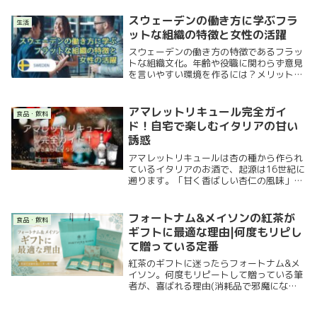
スウェーデンの働き方に学ぶフラ
生活
ットな組織の特徴と女性の活躍
スウェーデンの働き方の特徴であるフラッ
トな組織文化。年齢や役職に関わらず意見
を言いやすい環境を作るには？メリット・
デメリット、日本の企業で応用できるコミ
ュニケーション術、ワークライフバラン
ス、そしてスウェーデンの女性の働き方に
アマレットリキュール完全ガイ
食品・飲料
ついて解説します。
ド！自宅で楽しむイタリアの甘い
誘惑
アマレットリキュールは杏の種から作られ
ているイタリアのお酒で、起源は16世紀に
遡ります。「甘く香ばしい杏仁の風味」の
アマレットは、イタリアを代表するリキュ
ールとしてヨーロッパ中に広まりました。
「ディサローノ」が有名で、ストレートや
フォートナム&メイソンの紅茶が
食品・飲料
ロック、ソーダ割りなどの飲み方や料理な
ギフトに最適な理由|何度もリピし
どにも活用できます。
て贈っている定番
紅茶のギフトに迷ったらフォートナム&メ
イソン。何度もリピートして贈っている筆
者が、喜ばれる理由(消耗品で邪魔になら
ない・上品なブルーの箱・専用紙袋付き)
と、詰め合わせの中身・選び方・正直な味