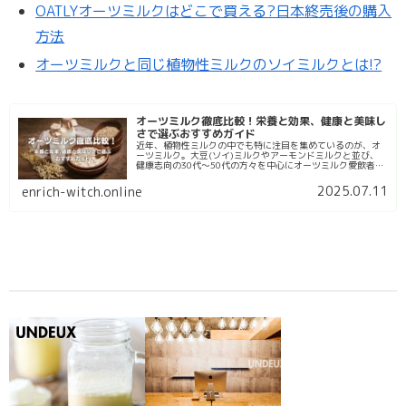
OATLYオーツミルクはどこで買える?日本終売後の購入
方法
オーツミルクと同じ植物性ミルクのソイミルクとは!?
オーツミルク徹底比較！栄養と効果、健康と美味し
さで選ぶおすすめガイド
近年、植物性ミルクの中でも特に注目を集めているのが、オ
ーツミルク。大豆(ソイ)ミルクやアーモンドミルクと並び、
健康志向の30代〜50代の方々を中心にオーツミルク愛飲者が
急増しています。オーツミルクは、オーツ麦（燕麦）を水に
浸し、砕いて濾過し...
2025.07.11
enrich-witch.online