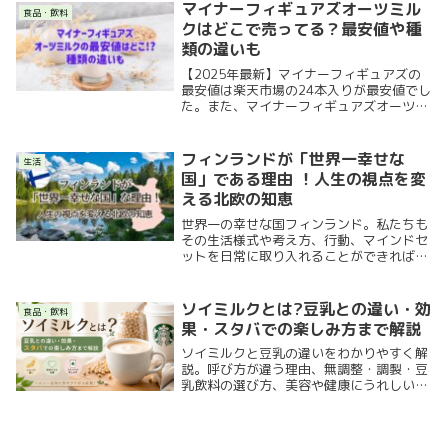
の感想を紹介します。
マイナーフィギュアズオーツミル
食品・飲料
クはどこで売ってる？最安値や種
類の違いも
【2025年最新】マイナーフィギュアズの
最安値は楽天市場の24本入りが最安値でし
た。また、マイナーフィギュアズオーツミ
ルクがどこで売ってるのか、どこが最安値
なのかまとめてみました!海外サイトで単
価が安いとしても送料がかかることがある
フィンランドが「世界一幸せな
生活
ので、要注意です。
国」である理由 ！人生の視点を変
える北欧の知恵
世界一の幸せな国フィンランド。私たちも
その生活様式や考え方、行動、マインドセ
ットを日常に取り入れることができれば、
幸福度を高めることができるはずです。フ
ィンランドの国から人との関わり方やコミ
ュニティのあり方、サウナや自然と触れ合
ソイミルクとは?豆乳との違い・効
食品・飲料
うリラックス方法など学んでみましょう！
果・スタバでの楽しみ方まで解説
ソイミルクと豆乳の違いをわかりやすく解
説。呼び方が違う理由、無調整・調製・豆
乳飲料の選び方、美容や健康にうれしい効
果、ヨーロッパ各国での楽しまれ方まで。
植物性ミルクを愛用する筆者がまとめまし
た。